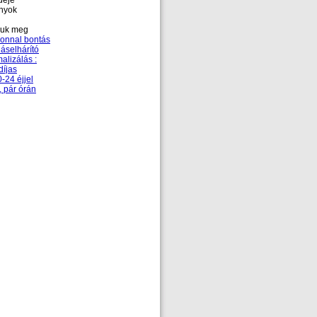
deje
ányok
zzuk meg
zonnal bontás
áselhárító
alizálás :
díjas
-24 éjjel
, pár órán