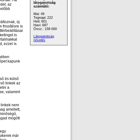
óidnak. Ha
látogatottság
det, az
számláló:
ielőbb
Mai: 49
Tegnapi: 222
Heti: 601
áltoznak, új
Havi: 687
frissítésre is
Össz.: 158 000
térbeállításai
etinget is
Látogatottság
rtalmakkal
növelés
, ezzel is
egében
képet kapunk
ső és külső
lső linkek az
etni a
ése, valamint
a linkek nem
ag amellett,
 minőségű,
magad mögött
 egy
sikerek már