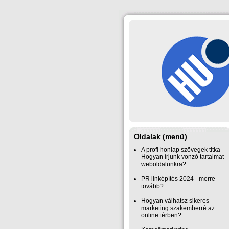
Oldalak (menü)
A profi honlap szövegek titka -
Hogyan írjunk vonzó tartalmat
weboldalunkra?
PR linképítés 2024 - merre
tovább?
Hogyan válhatsz sikeres
marketing szakemberré az
online térben?