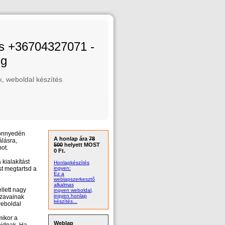
és +36704327071 -
ng
 weboldal készítés
könnyedén
A honlap ára
78
álásra,
500
helyett MOST
ot.
0 Ft.
 kialakítást
Honlapkészítés
st megtartsd a
ingyen:
Ez a
weblapszerkesztő
alkalmas
llett nagy
ingyen weboldal,
ingyen honlap
szavainak
készítés...
weboldal
mikor a
Weblap