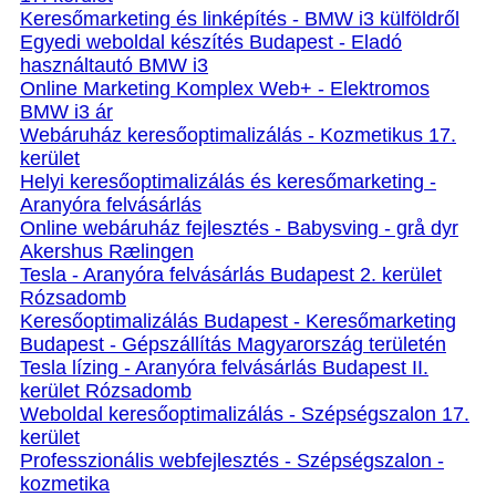
Keresőmarketing és linképítés - BMW i3 külföldről
Egyedi weboldal készítés Budapest - Eladó
használtautó BMW i3
Online Marketing Komplex Web+ - Elektromos
BMW i3 ár
Webáruház keresőoptimalizálás - Kozmetikus 17.
kerület
Helyi keresőoptimalizálás és keresőmarketing -
Aranyóra felvásárlás
Online webáruház fejlesztés - Babysving - grå dyr
Akershus Rælingen
Tesla - Aranyóra felvásárlás Budapest 2. kerület
Rózsadomb
Keresőoptimalizálás Budapest - Keresőmarketing
Budapest - Gépszállítás Magyarország területén
Tesla lízing - Aranyóra felvásárlás Budapest II.
kerület Rózsadomb
Weboldal keresőoptimalizálás - Szépségszalon 17.
kerület
Professzionális webfejlesztés - Szépségszalon -
kozmetika