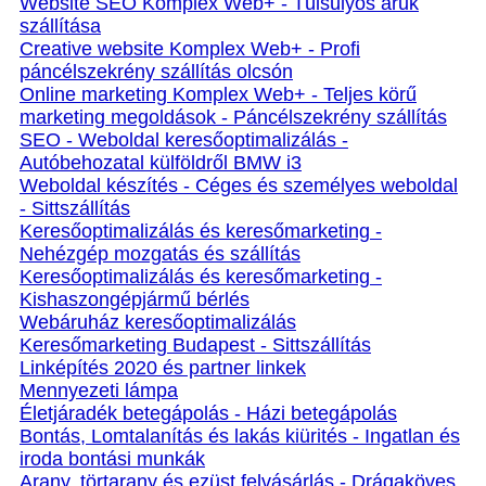
Website SEO Komplex Web+ - Túlsúlyos áruk
szállítása
Creative website Komplex Web+ - Profi
páncélszekrény szállítás olcsón
Online marketing Komplex Web+ - Teljes körű
marketing megoldások - Páncélszekrény szállítás
SEO - Weboldal keresőoptimalizálás -
Autóbehozatal külföldről BMW i3
Weboldal készítés - Céges és személyes weboldal
- Sittszállítás
Keresőoptimalizálás és keresőmarketing -
Nehézgép mozgatás és szállítás
Keresőoptimalizálás és keresőmarketing -
Kishaszongépjármű bérlés
Webáruház keresőoptimalizálás
Keresőmarketing Budapest - Sittszállítás
Linképítés 2020 és partner linkek
Mennyezeti lámpa
Életjáradék betegápolás - Házi betegápolás
Bontás, Lomtalanítás és lakás kiürités - Ingatlan és
iroda bontási munkák
Arany, törtarany és ezüst felvásárlás - Drágaköves