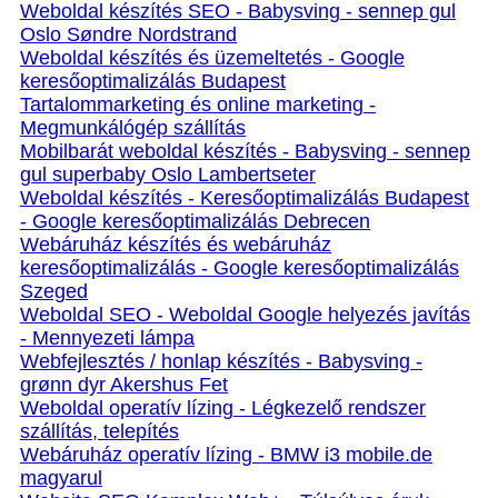
Weboldal készítés SEO - Babysving - sennep gul
Oslo Søndre Nordstrand
Weboldal készítés és üzemeltetés - Google
keresőoptimalizálás Budapest
Tartalommarketing és online marketing -
Megmunkálógép szállítás
Mobilbarát weboldal készítés - Babysving - sennep
gul superbaby Oslo Lambertseter
Weboldal készítés - Keresőoptimalizálás Budapest
- Google keresőoptimalizálás Debrecen
Webáruház készítés és webáruház
keresőoptimalizálás - Google keresőoptimalizálás
Szeged
Weboldal SEO - Weboldal Google helyezés javítás
- Mennyezeti lámpa
Webfejlesztés / honlap készítés - Babysving -
grønn dyr Akershus Fet
Weboldal operatív lízing - Légkezelő rendszer
szállítás, telepítés
Webáruház operatív lízing - BMW i3 mobile.de
magyarul