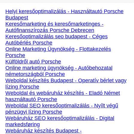
Helyi keresőoptimalizálás - Használtautó Porsche
Budapest
Keresőmarketing és keresőmarketinges -
Autófinanszírozás Porsche Debrecen
Keresőoptimalizálás seo budapest - Céges
Autóbérlés Porsche
Online Marketing Ügynökség - Flottakezelés
Porsche
Külföldről autó Porsche
Online marketing ügynökség - Autóbehozatal
németországból Porsche
Weboldal készítés Budapest - Operatív bérlet vagy
lízing Porsche
Weboldal és webáruház készítés - Eladó Német
használtautó Porsche
Weboldal SEO keresőoptimalizálás - Nyílt végű
pénzügyi lízing Porsche
Webáruház SEO keresőoptimalizálás - Digital
markedsføring
Webáruház készítés Budapest -