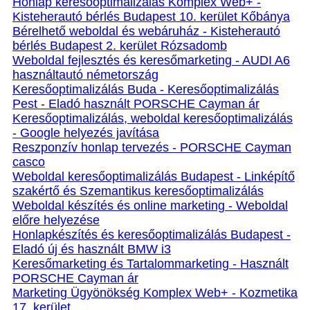
Honlap keresőoptimalizálás Komplex Web+ -
Kisteherautó bérlés Budapest 10. kerület Kőbánya
Bérelhető weboldal és webáruház - Kisteherautó
bérlés Budapest 2. kerület Rózsadomb
Weboldal fejlesztés és keresőmarketing - AUDI A6
használtautó németország
Keresőoptimalizálás Buda - Keresőoptimalizálás
Pest - Eladó használt PORSCHE Cayman ár
Keresőoptimalizálás, weboldal keresőoptimalizálás
- Google helyezés javítása
Reszponzív honlap tervezés - PORSCHE Cayman
casco
Weboldal keresőoptimalizálás Budapest - Linképítő
szakértő és Szemantikus keresőoptimalizálás
Weboldal készítés és online marketing - Weboldal
előre helyezése
Honlapkészítés és keresőoptimalizálás Budapest -
Eladó új és használt BMW i3
Keresőmarketing és Tartalommarketing - Használt
PORSCHE Cayman ár
Marketing Ügyönökség Komplex Web+ - Kozmetika
17. kerület