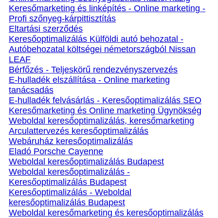
Keresőmarketing és linképítés - Online marketing -
Profi szőnyeg-kárpittisztítás
Eltartási szerződés
Keresőoptimalizálás Külföldi autó behozatal -
Autóbehozatal költségei németországból Nissan
LEAF
Bérfőzés - Teljeskörű rendezvényszervezés
E-hulladék elszállítása - Online marketing
tanácsadás
E-hulladék felvásárlás - Keresőoptimalizálás SEO
Keresőmarketing és Online marketing Ügynökség
Weboldal keresőoptimalizálás, keresőmarketing
Arculattervezés keresőoptimalizálás
Webáruház keresőoptimalizálás
Eladó Porsche Cayenne
Weboldal keresőoptimalizálás Budapest
Weboldal keresőoptimalizálás -
Keresőoptimalizálás Budapest
Keresőoptimalizálás - Weboldal
keresőoptimalizálás Budapest
Weboldal keresőmarketing és keresőoptimalizálás