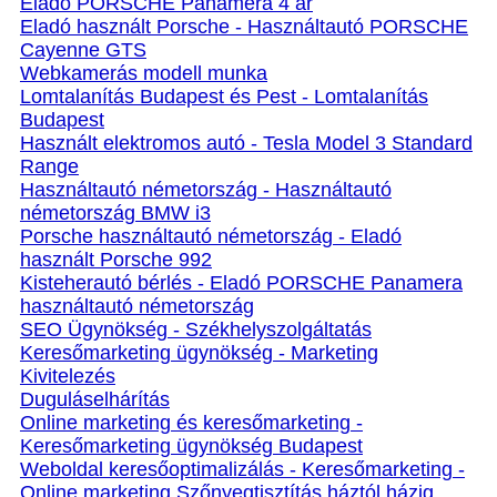
Eladó PORSCHE Panamera 4 ár
Eladó használt Porsche - Használtautó PORSCHE
Cayenne GTS
Webkamerás modell munka
Lomtalanítás Budapest és Pest - Lomtalanítás
Budapest
Használt elektromos autó - Tesla Model 3 Standard
Range
Használtautó németország - Használtautó
németország BMW i3
Porsche használtautó németország - Eladó
használt Porsche 992
Kisteherautó bérlés - Eladó PORSCHE Panamera
használtautó németország
SEO Ügynökség - Székhelyszolgáltatás
Keresőmarketing ügynökség - Marketing
Kivitelezés
Duguláselhárítás
Online marketing és keresőmarketing -
Keresőmarketing ügynökség Budapest
Weboldal keresőoptimalizálás - Keresőmarketing -
Online marketing Szőnyegtisztítás háztól házig