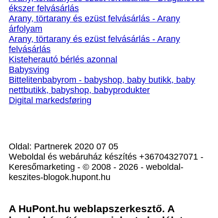
ékszer felvásárlás
Arany, törtarany és ezüst felvásárlás - Arany
árfolyam
Arany, törtarany és ezüst felvásárlás - Arany
felvásárlás
Kisteherautó bérlés azonnal
Babysving
Bittelitenbabyrom - babyshop, baby butikk, baby
nettbutikk, babyshop, babyprodukter
Digital markedsføring
Oldal: Partnerek 2020 07 05
Weboldal és webáruház készítés +36704327071 -
Keresőmarketing - © 2008 - 2026 - weboldal-
keszites-blogok.hupont.hu
A HuPont.hu weblapszerkesztő. A