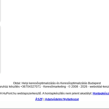
Oldal: Helyi keresőoptimalizálás és Keresőoptimalizálás Budapest
ruház készítés +36704327071 - Keresőmarketing - © 2008 - 2026 - weboldal-kesz
A HuPont.hu weblapszerkesztő. A honlapkészítés nem jelent akadályt:
Honlapkész
ÁSZF
|
Adatvédelmi Nyilatkozat