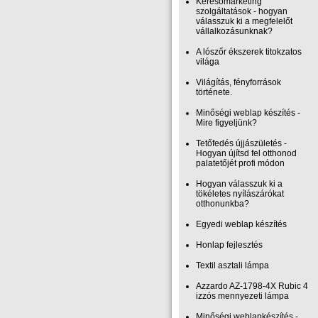
Keresőmarketing
szolgáltatások - hogyan
válasszuk ki a megfelelőt
vállalkozásunknak?
A lószőr ékszerek titokzatos
világa
Világítás, fényforrások
története.
Minőségi weblap készítés -
Mire figyeljünk?
Tetőfedés újjászületés -
Hogyan újítsd fel otthonod
palatetőjét profi módon
Hogyan válasszuk ki a
tökéletes nyílászárókat
otthonunkba?
Egyedi weblap készítés
Honlap fejlesztés
Textil asztali lámpa
Azzardo AZ-1798-4X Rubic 4
izzós mennyezeti lámpa
Minőségi weblapkészítés -