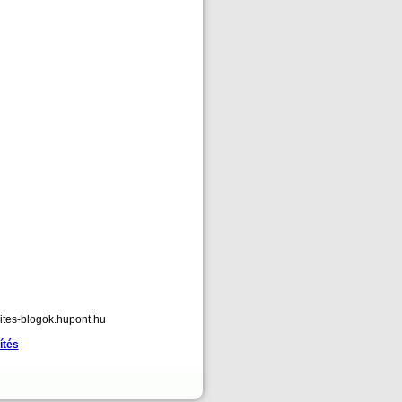
ites-blogok.hupont.hu
ítés