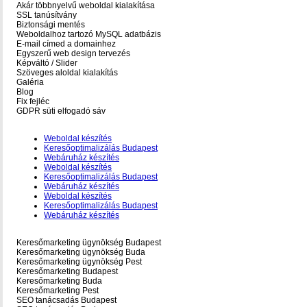
Akár többnyelvű weboldal kialakítása
SSL tanúsítvány
Biztonsági mentés
Weboldalhoz tartozó MySQL adatbázis
E-mail címed a domainhez
Egyszerű web design tervezés
Képváltó / Slider
Szöveges aloldal kialakítás
Galéria
Blog
Fix fejléc
GDPR süti elfogadó sáv
Weboldal készítés
Keresőoptimalizálás Budapest
Webáruház készítés
Weboldal készítés
Keresőoptimalizálás Budapest
Webáruház készítés
Weboldal készítés
Keresőoptimalizálás Budapest
Webáruház készítés
Keresőmarketing ügynökség Budapest
Keresőmarketing ügynökség Buda
Keresőmarketing ügynökség Pest
Keresőmarketing Budapest
Keresőmarketing Buda
Keresőmarketing Pest
SEO tanácsadás Budapest