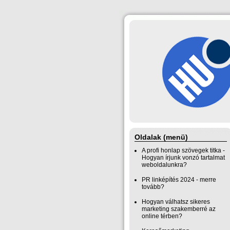
Oldalak (menü)
A profi honlap szövegek titka -
Hogyan írjunk vonzó tartalmat
weboldalunkra?
PR linképítés 2024 - merre
tovább?
Hogyan válhatsz sikeres
marketing szakemberré az
online térben?