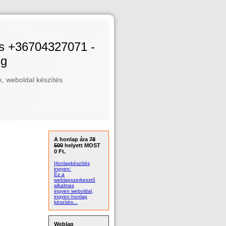
és +36704327071 -
ng
 weboldal készítés
A honlap ára
78
500
helyett MOST
0 Ft.
Honlapkészítés
ingyen:
Ez a
weblapszerkesztő
alkalmas
ingyen weboldal,
ingyen honlap
készítés...
Weblap