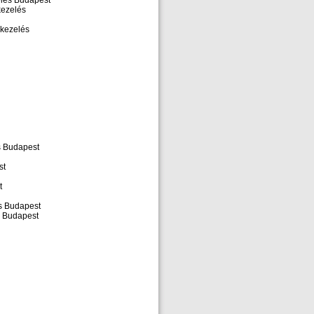
zelés Budapest
kezelés
akezelés
s Budapest
st
t
és Budapest
s Budapest