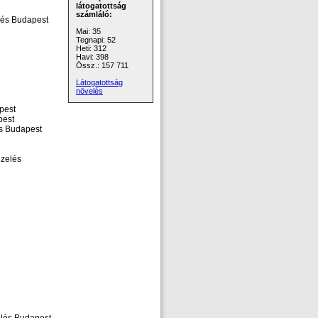
látogatottság
számláló:
elés Budapest
Mai: 35
Tegnapi: 52
Heti: 312
Havi: 398
Össz.: 157 711
Látogatottság
növelés
pest
pest
és Budapest
ezelés