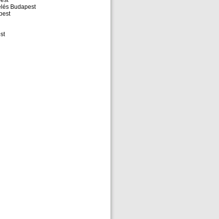
pest
zelés Budapest
pest
st