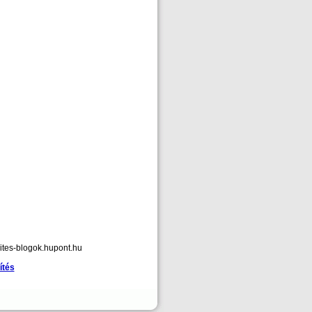
ites-blogok.hupont.hu
ítés