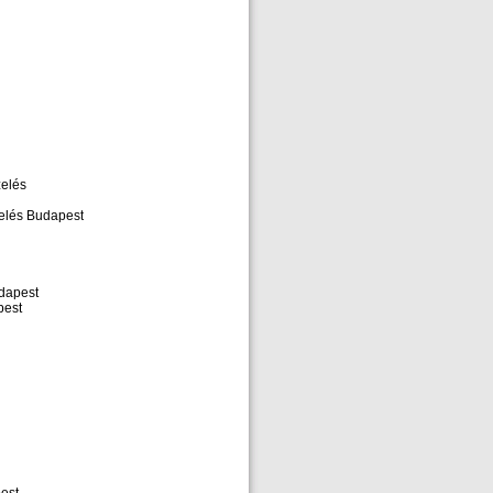
zelés
zelés Budapest
udapest
pest