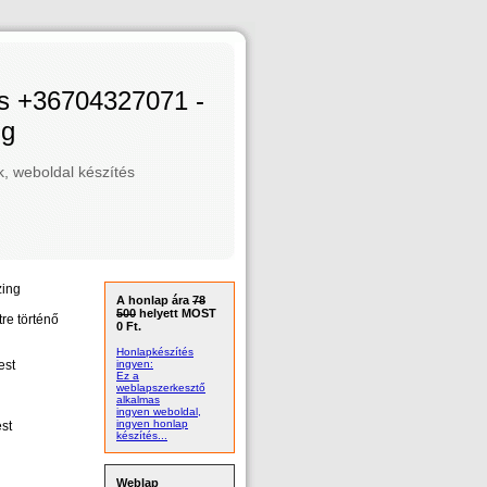
és +36704327071 -
ng
 weboldal készítés
zing
A honlap ára
78
500
helyett MOST
tre történő
0 Ft.
Honlapkészítés
est
ingyen:
Ez a
weblapszerkesztő
alkalmas
ingyen weboldal,
ingyen honlap
est
készítés...
Weblap