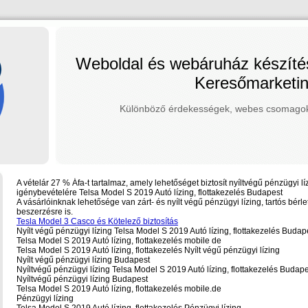
Weboldal és webáruház készít
Keresőmarketi
Különböző érdekességek, webes csomagok,
A vételár 27 % Áfa-t tartalmaz, amely lehetőséget biztosít nyíltvégű pénzügyi lí
igénybevételére Telsa Model S 2019 Autó lízing, flottakezelés Budapest
A vásárlóinknak lehetősége van zárt- és nyílt végű pénzügyi lízing, tartós bérle
beszerzésre is.
Tesla Model 3 Casco és Kötelező biztosítás
Nyílt végű pénzügyi lízing Telsa Model S 2019 Autó lízing, flottakezelés Budap
Telsa Model S 2019 Autó lízing, flottakezelés mobile de
Telsa Model S 2019 Autó lízing, flottakezelés Nyílt végű pénzügyi lízing
Nyílt végű pénzügyi lízing Budapest
Nyíltvégű pénzügyi lízing Telsa Model S 2019 Autó lízing, flottakezelés Budap
Nyíltvégű pénzügyi lízing Budapest
Telsa Model S 2019 Autó lízing, flottakezelés mobile.de
Pénzügyi lízing