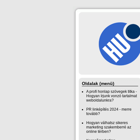
Oldalak (menü)
A profi honlap szövegek titka -
Hogyan írjunk vonzó tartalmat
weboldalunkra?
PR linképítés 2024 - merre
tovább?
Hogyan válhatsz sikeres
marketing szakemberré az
online térben?