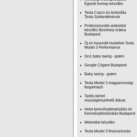
Egyedi honlap készítés
Tesla Casco és biztosítás
Tesla Székesfehérvár
Professzionális weboldal
készítés Búvóhely órákra
Budapest
Új és használt modellek Tesla
Model 3 Performance
3in1 baby swing - grønn
Google Cégem Budapest
Baby swing - grønn
Tesla Model 3 magyarországi
forgalmazó
Tartós bérlet
visszaigényelhető áfával
Helyi keresőoptimalizálás és
Keresőoptimalizálás Budapest
Weboldal készítés
Tesla Model 3 finanszírozás