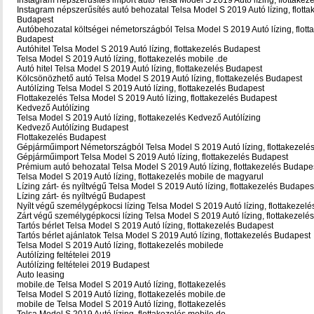
Instagram népszerűsítés import autó Telsa Model S 2019 Autó lízing, flottake
Instagram népszerűsítés autó behozatal Telsa Model S 2019 Autó lízing, flotta
Budapest
Autóbehozatal költségei németországból Telsa Model S 2019 Autó lízing, flott
Budapest
Autóhitel Telsa Model S 2019 Autó lízing, flottakezelés Budapest
Telsa Model S 2019 Autó lízing, flottakezelés mobile .de
Autó hitel Telsa Model S 2019 Autó lízing, flottakezelés Budapest
Kölcsönözhető autó Telsa Model S 2019 Autó lízing, flottakezelés Budapest
Autólízing Telsa Model S 2019 Autó lízing, flottakezelés Budapest
Flottakezelés Telsa Model S 2019 Autó lízing, flottakezelés Budapest
Kedvező Autólízing
Telsa Model S 2019 Autó lízing, flottakezelés Kedvező Autólízing
Kedvező Autólízing Budapest
Flottakezelés Budapest
Gépjárműimport Németországból Telsa Model S 2019 Autó lízing, flottakezelé
Gépjárműimport Telsa Model S 2019 Autó lízing, flottakezelés Budapest
Prémium autó behozatal Telsa Model S 2019 Autó lízing, flottakezelés Budape
Telsa Model S 2019 Autó lízing, flottakezelés mobile de magyarul
Lízing zárt- és nyíltvégű Telsa Model S 2019 Autó lízing, flottakezelés Budapes
Lízing zárt- és nyíltvégű Budapest
Nyílt végű személygépkocsi lízing Telsa Model S 2019 Autó lízing, flottakezel
Zárt végű személygépkocsi lízing Telsa Model S 2019 Autó lízing, flottakezelé
Tartós bérlet Telsa Model S 2019 Autó lízing, flottakezelés Budapest
Tartós bérlet ajánlatok Telsa Model S 2019 Autó lízing, flottakezelés Budapest
Telsa Model S 2019 Autó lízing, flottakezelés mobilede
Autólízing feltételei 2019
Autólízing feltételei 2019 Budapest
Auto leasing
mobile.de Telsa Model S 2019 Autó lízing, flottakezelés
Telsa Model S 2019 Autó lízing, flottakezelés mobile.de
mobile de Telsa Model S 2019 Autó lízing, flottakezelés