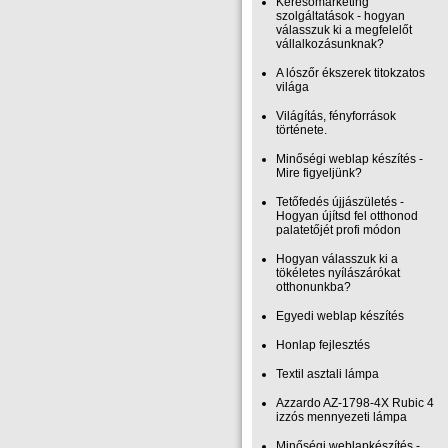
Keresőmarketing
szolgáltatások - hogyan
válasszuk ki a megfelelőt
vállalkozásunknak?
A lószőr ékszerek titokzatos
világa
Világítás, fényforrások
története.
Minőségi weblap készítés -
Mire figyeljünk?
Tetőfedés újjászületés -
Hogyan újítsd fel otthonod
palatetőjét profi módon
Hogyan válasszuk ki a
tökéletes nyílászárókat
otthonunkba?
Egyedi weblap készítés
Honlap fejlesztés
Textil asztali lámpa
Azzardo AZ-1798-4X Rubic 4
izzós mennyezeti lámpa
Minőségi weblapkészítés -