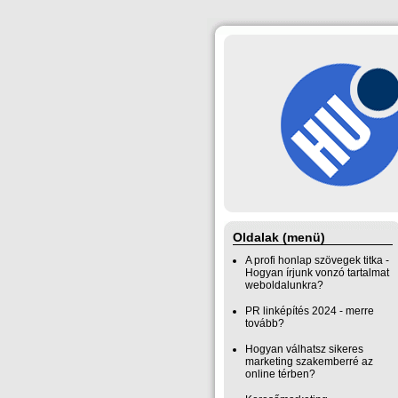
Oldalak (menü)
A profi honlap szövegek titka -
Hogyan írjunk vonzó tartalmat
weboldalunkra?
PR linképítés 2024 - merre
tovább?
Hogyan válhatsz sikeres
marketing szakemberré az
online térben?