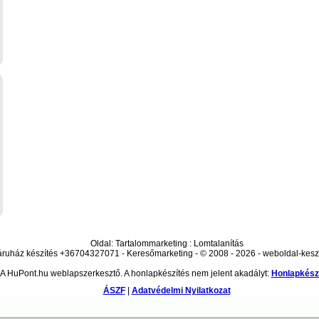
Oldal: Tartalommarketing : Lomtalanítás
ruház készítés +36704327071 - Keresőmarketing - © 2008 - 2026 - weboldal-kesz
A HuPont.hu weblapszerkesztő. A honlapkészítés nem jelent akadályt:
Honlapkész
ÁSZF
|
Adatvédelmi Nyilatkozat