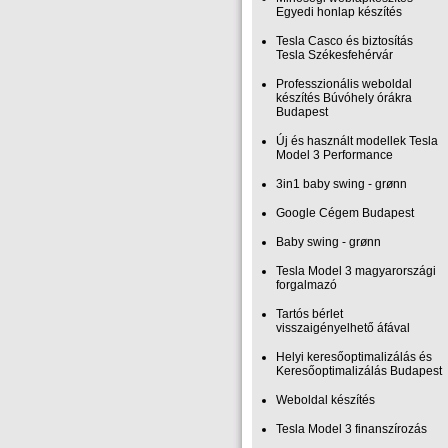
Egyedi honlap készítés
Tesla Casco és biztosítás
Tesla Székesfehérvár
Professzionális weboldal
készítés Búvóhely órákra
Budapest
Új és használt modellek Tesla
Model 3 Performance
3in1 baby swing - grønn
Google Cégem Budapest
Baby swing - grønn
Tesla Model 3 magyarországi
forgalmazó
Tartós bérlet
visszaigényelhető áfával
Helyi keresőoptimalizálás és
Keresőoptimalizálás Budapest
Weboldal készítés
Tesla Model 3 finanszírozás