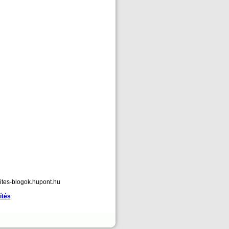
ites-blogok.hupont.hu
ítés