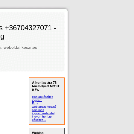
és +36704327071 -
ng
 weboldal készítés
A honlap ára
78
500
helyett MOST
0 Ft.
Honlapkészítés
ingyen:
Ez a
weblapszerkesztő
alkalmas
ingyen weboldal,
ingyen honlap
készítés...
Weblap