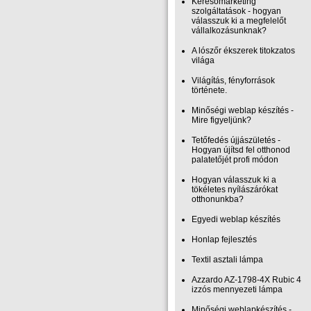
Keresőmarketing
szolgáltatások - hogyan
válasszuk ki a megfelelőt
vállalkozásunknak?
A lószőr ékszerek titokzatos
világa
Világítás, fényforrások
története.
Minőségi weblap készítés -
Mire figyeljünk?
Tetőfedés újjászületés -
Hogyan újítsd fel otthonod
palatetőjét profi módon
Hogyan válasszuk ki a
tökéletes nyílászárókat
otthonunkba?
Egyedi weblap készítés
Honlap fejlesztés
Textil asztali lámpa
Azzardo AZ-1798-4X Rubic 4
izzós mennyezeti lámpa
Minőségi weblapkészítés -